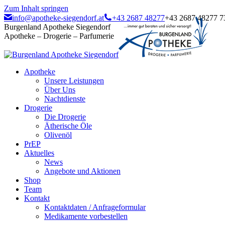
Zum Inhalt springen
info@apotheke-siegendorf.at
+43 2687 48277
+43 2687 48277 7
Burgenland Apotheke Siegendorf
Apotheke – Drogerie – Parfumerie
Apotheke
Unsere Leistungen
Über Uns
Nachtdienste
Drogerie
Die Drogerie
Ätherische Öle
Olivenöl
PrEP
Aktuelles
News
Angebote und Aktionen
Shop
Team
Kontakt
Kontaktdaten / Anfrageformular
Medikamente vorbestellen