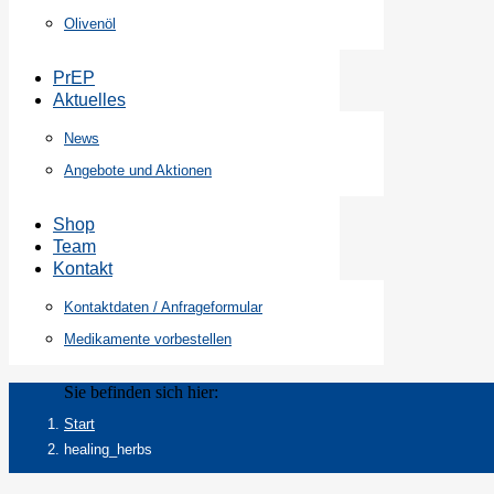
Olivenöl
PrEP
Aktuelles
News
Angebote und Aktionen
Shop
Team
Kontakt
Kontaktdaten / Anfrageformular
Medikamente vorbestellen
Sie befinden sich hier:
Start
healing_herbs