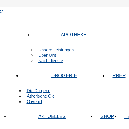
73
APOTHEKE
Unsere Leistungen
Über Uns
Nachtdienste
DROGERIE
PREP
Die Drogerie
Ätherische Öle
Olivenöl
AKTUELLES
SHOP
T