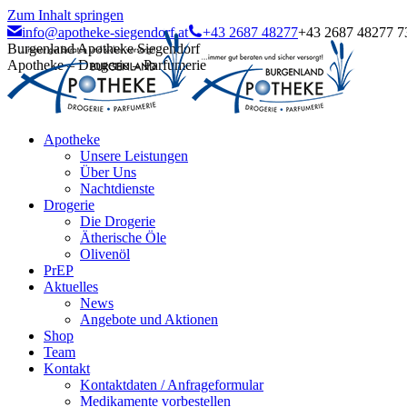
Zum Inhalt springen
info@apotheke-siegendorf.at
+43 2687 48277
+43 2687 48277 7
Burgenland Apotheke Siegendorf
Apotheke – Drogerie – Parfumerie
Apotheke
Unsere Leistungen
Über Uns
Nachtdienste
Drogerie
Die Drogerie
Ätherische Öle
Olivenöl
PrEP
Aktuelles
News
Angebote und Aktionen
Shop
Team
Kontakt
Kontaktdaten / Anfrageformular
Medikamente vorbestellen