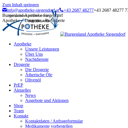
Zum Inhalt springen
info@apotheke-siegendorf.at
+43 2687 48277
+43 2687 48277 7
Burgenland Apotheke Siegendorf
Apotheke – Drogerie – Parfumerie
Apotheke
Unsere Leistungen
Über Uns
Nachtdienste
Drogerie
Die Drogerie
Ätherische Öle
Olivenöl
PrEP
Aktuelles
News
Angebote und Aktionen
Shop
Team
Kontakt
Kontaktdaten / Anfrageformular
Medikamente vorbestellen