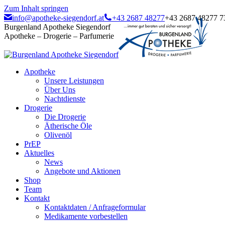
Zum Inhalt springen
info@apotheke-siegendorf.at
+43 2687 48277
+43 2687 48277 7
Burgenland Apotheke Siegendorf
Apotheke – Drogerie – Parfumerie
Apotheke
Unsere Leistungen
Über Uns
Nachtdienste
Drogerie
Die Drogerie
Ätherische Öle
Olivenöl
PrEP
Aktuelles
News
Angebote und Aktionen
Shop
Team
Kontakt
Kontaktdaten / Anfrageformular
Medikamente vorbestellen